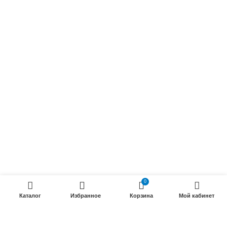
Осветительные кабели
Радиочастотные кабели (РК)
Силовые кабели
ПРОДУКЦИИ
Силовые гибкие кабели
Телефонные кабели
Кабели управления
Установочные и автотракторные кабели
Трубки электроизоляционные
0
ООО «Электрокабель»
2025 Создание и
seo продвижение сайтов
- SEOMAX
STUDIO.
Каталог
Избранное
Корзина
Мой кабинет