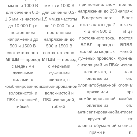
при номинальном
при ном
мм.кв и 1000 В
мм.кв и 1000 В
напряжении до 250
напряжен
для сечений 0,2-
для сечений 0,2-
В переменного
В пере
1,5 мм.кв частоты
1,5 мм.кв частоты
тока частоты до 2
тока час
до 10 000 Гц и
до 10 000 Гц и
кГц или 500 В
кГц ил
постоянном
постоянном
постоянного тока.
постоянн
напряжении до
напряжении до
БПВЛ
- провод с
БПВЛ
- 
500 и 1500 В
500 и 1500 В
жилой из медных
жилой и
соответственно.
соответственно.
луженых проволок,
луженых 
МГШВ
— провод
МГШВ
— провод
с изоляцией из ПВХ
с изоляци
с медными
с медными
пластиката, в
пласти
лужеными
лужеными
оплетке из
оплет
жилами, с
жилами, с
хлопчатобумажной
хлопчато
комбинированной
комбинированной
пряжи или
пряж
волокнистой и
волокнистой и
комбинированной
комбини
ПВХ изоляцией,
ПВХ изоляцией,
оплетке из
оплет
гибкий.
гибкий.
антисептированной
антисепт
крученой
круч
хлопчатобумажной
хлопчато
пряжи и
пря