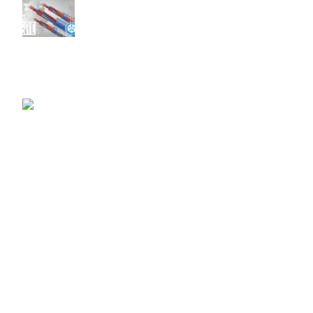
Получен сертификат соответствия на малогабаритные кабели
07.06.2023
No Comments
«ПОДОЛЬСККАБЕЛЬ» внесен в перечень производственных
площадок для нужд ООО «ГАЗПРОМНЕФТЬ-СНАБЖЕНИЕ»
23.03.2023
No Comments
КАТАЛОГ
Авиационные провода
Кабели водопогружные КВВ
Кабели управления ЭПОКС