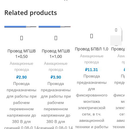
Related products
Провод БПВЛ 1,0
Провод Б
Провод МГШВ
Провод МГШВ
1×0,50
1×1,00
Авиационные
Авиац
провода
про
Авиационные
Авиационные
₽
11.31
₽
8
провода
провода
Провода
Про
₽
2.90
₽
3.90
предназначены
предна
Провода
Провода
для
д
предназначены
предназначены
фиксированного
фиксиро
для работы при
для работы при
монтажа
мон
рабочем
рабочем
электрической
электр
переменном
переменном
сети, в т.ч.
сети, 
напряжении до
напряжении до
авиационной
авиац
380 В для
380 В для
техники и работы
техники 
сечений 0,08-0,14
сечений 0,08-0,14