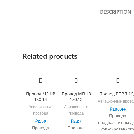
DESCRIPTION
Related products
Провод МГШВ
Провод МГШВ
Провод БПВЛ 16,
1×0,14
1×0,12
Авиационные прово
Авиационные
Авиационные
₽
106.44
провода
провода
Провода
₽
2.50
₽
2.27
предназначены д
Провода
Провода
фиксированного