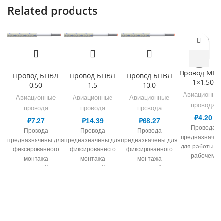
Related products
Провод МГ
Провод БПВЛ
Провод БПВЛ
Провод БПВЛ
1×1,50
0,50
1,5
10,0
Авиационны
Авиационные
Авиационные
Авиационные
провода
провода
провода
провода
₽
4.20
₽
7.27
₽
14.39
₽
68.27
Провода
Провода
Провода
Провода
предназначе
предназначены для
предназначены для
предназначены для
для работы п
фиксированного
фиксированного
фиксированного
рабочем
монтажа
монтажа
монтажа
переменном
электрической сети,
электрической сети,
электрической сети,
напряжении 
в т.ч. авиационной
в т.ч. авиационной
в т.ч. авиационной
380 В для
техники и работы
техники и работы
техники и работы
сечений 0,08-0
при номинальном
при номинальном
при номинальном
мм.кв и 1000 
напряжении до 250
напряжении до 250
напряжении до 250
для сечений 0,
В переменного тока
В переменного тока
В переменного тока