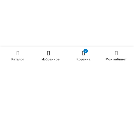
Силовые кабели
ПРОДУКЦИИ
Силовые гибкие кабели
Телефонные кабели
0
Кабели управления
Каталог
Избранное
Корзина
Мой кабинет
Установочные и автотракторные кабели
Трубки электроизоляционные
ООО «Электрокабель»
2025 Создание и
seo продвижение сайтов
- SEOMAX
STUDIO.