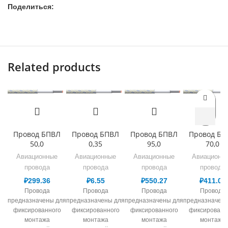
Поделиться:
Related products
Провод БПВЛ
Провод БПВЛ
Провод БПВЛ
Провод БП
50,0
0,35
95,0
70,0
Авиационные
Авиационные
Авиационные
Авиационн
провода
провода
провода
провода
₽
299.36
₽
6.55
₽
550.27
₽
411.07
Провода
Провода
Провода
Провода
предназначены для
предназначены для
предназначены для
предназначены
фиксированного
фиксированного
фиксированного
фиксированн
монтажа
монтажа
монтажа
монтажа