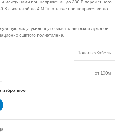
тв и между ними при напряжении до 380 В переменного
160 В с частотой до 4 МГц, а также при напряжении до
уженую жилу, усиленную биметаллической луженой
иационно сшитого полиэтилена.
ПодольскКабель
от 100м
в избранное
да