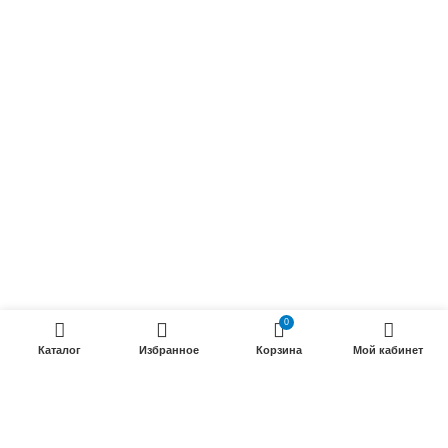
Осветительные кабели
Радиочастотные кабели (РК)
Силовые кабели
ПРОДУКЦИИ
Силовые гибкие кабели
Телефонные кабели
Кабели управления
Установочные и автотракторные кабели
0
Трубки электроизоляционные
Каталог
Избранное
Корзина
Мой кабинет
ООО «Электрокабель»
2025 Создание и
seo продвижение сайтов
- SEOMAX
STUDIO.