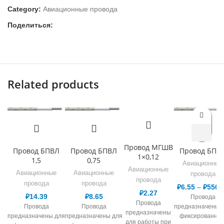
Category:
Авиационные провода
Поделиться:
Related products
Провод МГШВ
Провод БПВЛ
Провод БПВЛ
Провод БПВ
1×0,12
1,5
0,75
Авиационные
Авиационные
Авиационные
Авиационные
провода
провода
провода
провода
₽
6.55
–
₽
550.
₽
2.27
₽
14.39
₽
8.65
Провода
Провода
Провода
Провода
предназначены 
предназначены
предназначены для
предназначены для
фиксированног
для работы при