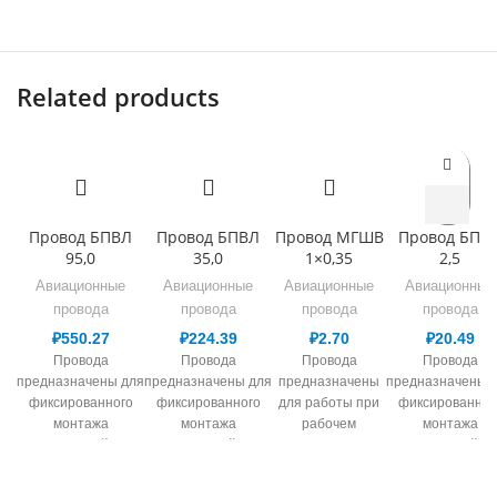
Related products
Провод БПВЛ
Провод БПВЛ
Провод МГШВ
Провод БПВ
95,0
35,0
1×0,35
2,5
Авиационные
Авиационные
Авиационные
Авиационные
провода
провода
провода
провода
₽
550.27
₽
224.39
₽
2.70
₽
20.49
Провода
Провода
Провода
Провода
предназначены для
предназначены для
предназначены
предназначены 
фиксированного
фиксированного
для работы при
фиксированног
монтажа
монтажа
рабочем
монтажа
электрической сети,
электрической сети,
переменном
электрической се
в т.ч. авиационной
в т.ч. авиационной
напряжении до
в т.ч. авиационн
техники и работы
техники и работы
380 В для
техники и рабо