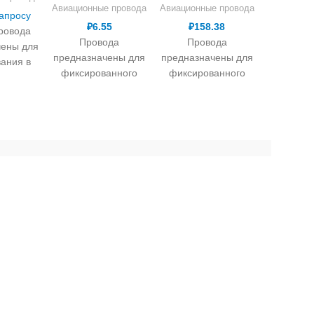
Авиационные провода
Авиационные провода
запросу
₽
6.55
₽
158.38
ровода
Провода
Провода
чены для
предназначены для
предназначены для
вания в
фиксированного
фиксированного
вой
монтажа
монтажа
кой сети
электрической сети, в
электрической сети, в
й техники
т.ч. авиационной
т.ч. авиационной
нальном
техники и работы при
техники и работы при
 до 600 В
номинальном
номинальном
го тока
напряжении до 250 В
напряжении до 250 В
2 кГц или
переменного тока
переменного тока
оянного
частоты до 2 кГц или
частоты до 2 кГц или
готовлены
500 В постоянного
500 В постоянного
 луженых
вия на малогабаритные кабели
тока.
БПВЛ
- провод с
тока.
БПВЛ
- провод с
изоляцией
жилой из медных
жилой из медных
луженых проволок, с
луженых проволок, с
осшитого
изоляцией из ПВХ
изоляцией из ПВХ
лена и
пластиката, в оплетке
пластиката, в оплетке
ста 2М
еречень производственных площадок для нужд ООО
из хлопчатобумажной
из хлопчатобумажной
Провода