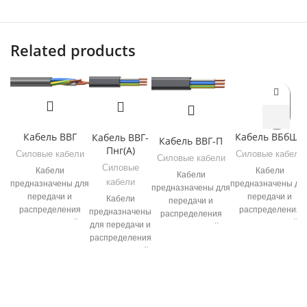
Related products
Кабель ВВГ
Кабель ВБбШв
Кабель ВВГ-
Кабель ВВГ-П
Пнг(А)
Силовые кабели
Силовые кабели
Силовые кабели
Силовые
Кабели
Кабели
Кабели
кабели
предназначены для
предназначены дл
предназначены для
передачи и
передачи и
Кабели
передачи и
распределения
распределения
предназначены
распределения
электрической
электрической
для передачи и
электрической
энергии в
энергии в
распределения
энергии в
стационарных
стационарных
электрической
стационарных
электротехнических
электротехнически
энергии в
электротехнических
установках на
установках на
стационарных
установках на
номинальное
номинальное
установках с
номинальное
переменное
переменное
номинальным
переменное