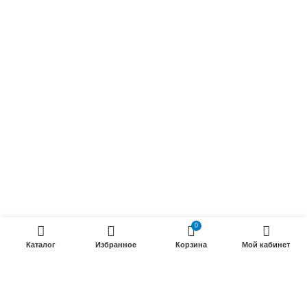
Осветительные кабели
Радиочастотные кабели (РК)
Силовые кабели
ПРОДУКЦИИ
Силовые гибкие кабели
Телефонные кабели
Кабели управления
Установочные и автотракторные кабели
Трубки электроизоляционные
0
ООО «Электрокабель»
2025 Создание и
seo продвижение сайтов
- SEOMAX
Каталог
Избранное
Корзина
Мой кабинет
STUDIO.