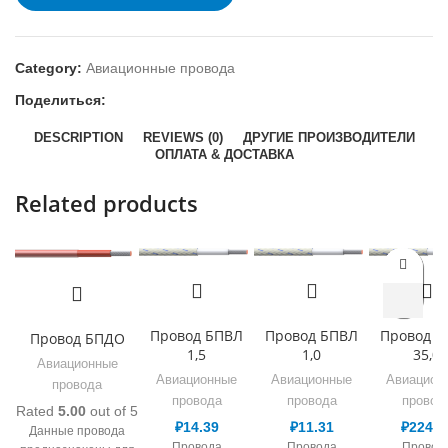
Category:
Авиационные провода
Поделиться:
DESCRIPTION
REVIEWS (0)
ДРУГИЕ ПРОИЗВОДИТЕЛИ
ОПЛАТА & ДОСТАВКА
Related products
Провод БПВЛ
Провод БПВЛ
Провод Б
Провод БПДО
1,5
1,0
35,0
Авиационные
Авиационные
Авиационные
Авиацион
провода
провода
провода
провод
Rated
5.00
out of 5
₽
14.39
₽
11.31
₽
224.3
Данные провода
Провода
Провода
Провод