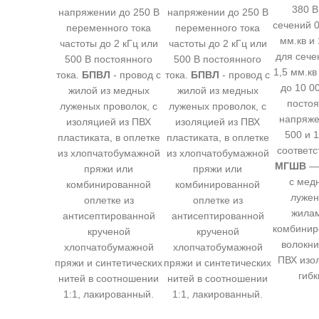
380 В
напряжении до 250 В
напряжении до 250 В
сечений 0
переменного тока
переменного тока
мм.кв и
частоты до 2 кГц или
частоты до 2 кГц или
для сече
500 В постоянного
500 В постоянного
1,5 мм.кв
тока.
БПВЛ
- провод с
тока.
БПВЛ
- провод с
до 10 0
жилой из медных
жилой из медных
посто
луженых проволок, с
луженых проволок, с
напряже
изоляцией из ПВХ
изоляцией из ПВХ
500 и 
пластиката, в оплетке
пластиката, в оплетке
соответс
из хлопчатобумажной
из хлопчатобумажной
МГШВ
— 
пряжи или
пряжи или
с мед
комбинированной
комбинированной
луже
оплетке из
оплетке из
жилам
антисептированной
антисептированной
комбинир
крученой
крученой
волокни
хлопчатобумажной
хлопчатобумажной
ПВХ изо
пряжи и синтетических
пряжи и синтетических
гибк
нитей в соотношении
нитей в соотношении
1:1, лакированный.
1:1, лакированный.