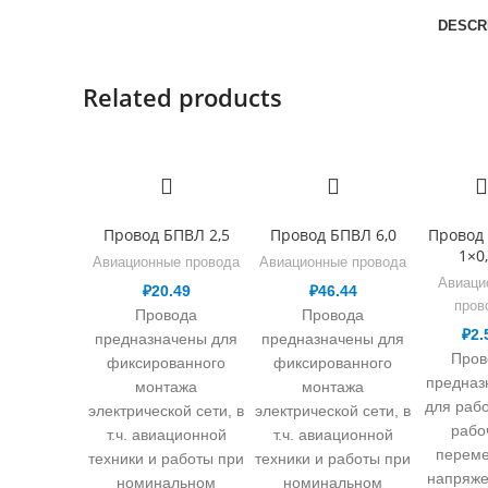
DESCR
Related products
Провод БПВЛ 2,5
Провод БПВЛ 6,0
Провод
1×0
Авиационные провода
Авиационные провода
Авиаци
₽
20.49
₽
46.44
пров
Провода
Провода
₽
2.
предназначены для
предназначены для
Пров
фиксированного
фиксированного
предназ
монтажа
монтажа
для раб
электрической сети, в
электрической сети, в
рабо
т.ч. авиационной
т.ч. авиационной
перем
техники и работы при
техники и работы при
напряже
номинальном
номинальном