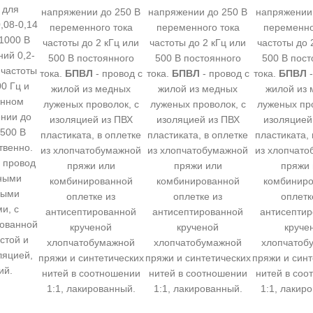
 для
напряжении до 250 В
напряжении до 250 В
напряжении 
,08-0,14
переменного тока
переменного тока
переменно
 1000 В
частоты до 2 кГц или
частоты до 2 кГц или
частоты до 
ний 0,2-
500 В постоянного
500 В постоянного
500 В пост
 частоты
тока.
БПВЛ
- провод с
тока.
БПВЛ
- провод с
тока.
БПВЛ
-
00 Гц и
жилой из медных
жилой из медных
жилой из
янном
луженых проволок, с
луженых проволок, с
луженых про
нии до
изоляцией из ПВХ
изоляцией из ПВХ
изоляцией
1500 В
пластиката, в оплетке
пластиката, в оплетке
пластиката, 
твенно.
из хлопчатобумажной
из хлопчатобумажной
из хлопчат
провод
пряжи или
пряжи или
пряжи
ными
комбинированной
комбинированной
комбинир
ными
оплетке из
оплетке из
оплетк
и, с
антисептированной
антисептированной
антисепти
ованной
крученой
крученой
круче
стой и
хлопчатобумажной
хлопчатобумажной
хлопчатоб
ляцией,
пряжи и синтетических
пряжи и синтетических
пряжи и синт
ий.
нитей в соотношении
нитей в соотношении
нитей в соо
1:1, лакированный.
1:1, лакированный.
1:1, лакир