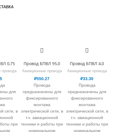
СТАВКА
ВЛ 0,75
Провод БПВЛ 95,0
Провод БПВЛ 4,0
 провода
Авиационные провода
Авиационные провода
5
₽
550.27
₽
33.30
ода
Провода
Провода
чены для
предназначены для
предназначены для
анного
фиксированного
фиксированного
ажа
монтажа
монтажа
й сети, в
электрической сети, в
электрической сети, в
ционной
т.ч. авиационной
т.ч. авиационной
аботы при
техники и работы при
техники и работы при
льном
номинальном
номинальном