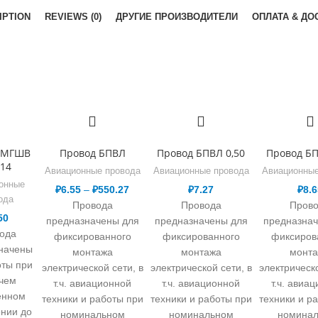
IPTION
REVIEWS (0)
ДРУГИЕ ПРОИЗВОДИТЕЛИ
ОПЛАТА & ДО
 МГШВ
Провод БПВЛ
Провод БПВЛ 0,50
Провод БП
,14
Авиационные провода
Авиационные провода
Авиационные
онные
₽
6.55
–
₽
550.27
₽
7.27
₽
8.6
ода
Провода
Провода
Пров
50
предназначены для
предназначены для
предназна
ода
фиксированного
фиксированного
фиксиров
начены
монтажа
монтажа
монт
оты при
электрической сети, в
электрической сети, в
электрическо
чем
т.ч. авиационной
т.ч. авиационной
т.ч. авиа
енном
техники и работы при
техники и работы при
техники и р
нии до
номинальном
номинальном
номина