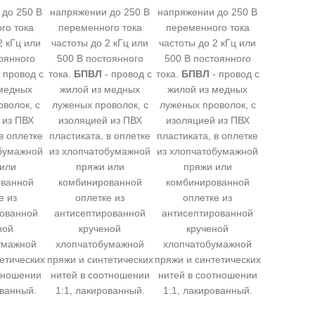
до 250 В
напряжении до 250 В
напряжении до 250 В
го тока
переменного тока
переменного тока
2 кГц или
частоты до 2 кГц или
частоты до 2 кГц или
оянного
500 В постоянного
500 В постоянного
 провод с
тока.
БПВЛ
- провод с
тока.
БПВЛ
- провод с
 медных
жилой из медных
жилой из медных
волок, с
луженых проволок, с
луженых проволок, с
 из ПВХ
изоляцией из ПВХ
изоляцией из ПВХ
в оплетке
пластиката, в оплетке
пластиката, в оплетке
обумажной
из хлопчатобумажной
из хлопчатобумажной
 или
пряжи или
пряжи или
ованной
комбинированной
комбинированной
е из
оплетке из
оплетке из
рованной
антисептированной
антисептированной
ной
крученой
крученой
умажной
хлопчатобумажной
хлопчатобумажной
етических
пряжи и синтетических
пряжи и синтетических
тношении
нитей в соотношении
нитей в соотношении
ованный.
1:1, лакированный.
1:1, лакированный.