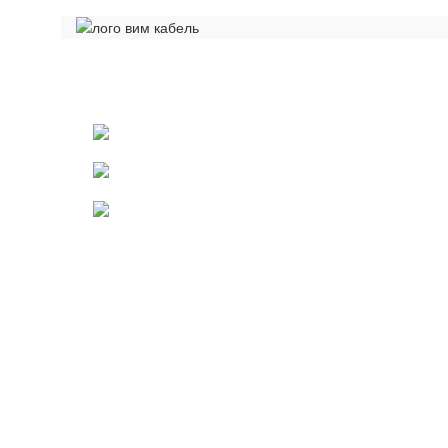
Общество с ограниченной ответственностью «Электрок
ИНН 5029170357
141021 г.Мытищи Московской области
Телефон: +7 (495) 532-42-82
Email: mail@cabelelectro.ru
КАТАЛОГ
Авиационные провода