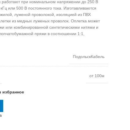
 и работают при номинальном напряжении до 250 В
 кГц или 500 В постоянного тока. Изготавливаются
жилой, луженой проволокой, изоляцией из ПВХ
плетки из медных луженых проволок. Оплетка может
жи или комбинированной синтетическими нитями и
лопчатобумажной пряжи в соотношении 1:1,
ПодольскКабель
от 100м
в избранное
а