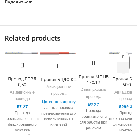
Поделиться:
Related products
Провод МГШВ
Провод БПВЛ
Провод БП
Провод БПДО 0,2
1×0,12
0,50
50,0
Авиационные
Авиационные
Авиационные
Авиационны
провода
провода
провода
провода
Цена по запросу
₽
2.27
₽
7.27
₽
299.36
Данные провода
Провода
Провода
Провода
предназначены для
предназначены
предназначены для
предназначены
использования в
для работы при
фиксированного
фиксированн
бортовой
рабочем
монтажа
монтажа
электрической сети
переменном
электрической сети,
электрической с
авиационной техники