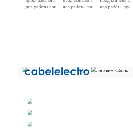
предназначены
предназначены
предназначены
для работы при
для работы при
для работы при
рабочем
рабочем
рабочем
переменном
переменном
переменном
напряжении до
напряжении до
напряжении до
380 В для сечений
380 В для сечений
380 В для сечени
0,08-0,14 мм.кв и
0,08-0,14 мм.кв и
0,08-0,14 мм.кв и
1000 В для
1000 В для
1000 В для
сечений 0,2-1,5
сечений 0,2-1,5
сечений 0,2-1,5
мм.кв частоты до
мм.кв частоты до
мм.кв частоты до
10 000 Гц и
10 000 Гц и
10 000 Гц и
постоянном
постоянном
постоянном
напряжении до
напряжении до
напряжении до
Общество с ограниченной ответственностью «Электрок
500 и 1500 В
500 и 1500 В
500 и 1500 В
ИНН 5029170357
соответственно.
соответственно.
соответственно.
МГШВ
— провод с
МГШВ
— провод с
МГШВ
— провод 
141021 г.Мытищи Московской области
медными
медными
медными
лужеными
лужеными
лужеными
Телефон: +7 (495) 532-42-82
жилами, с
жилами, с
жилами, с
комбинированной
комбинированной
комбинированной
Email: mail@cabelelectro.ru
волокнистой и
волокнистой и
волокнистой и