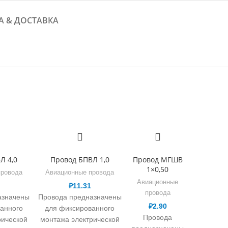
А & ДОСТАВКА
Л 4,0
Провод БПВЛ 1,0
Провод МГШВ
1×0,50
провода
Авиационные провода
Авиационные
₽
11.31
провода
азначены
Провода предназначены
₽
2.90
анного
для фиксированного
Провода
рической
монтажа электрической