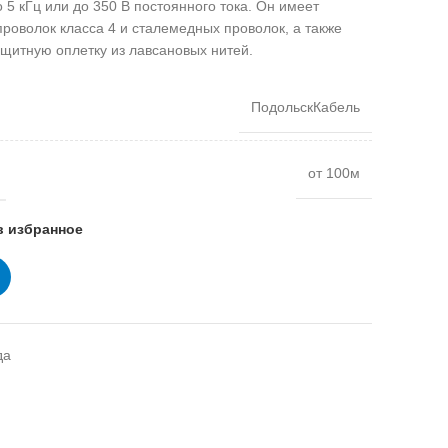
 5 кГц или до 350 В постоянного тока. Он имеет
роволок класса 4 и сталемедных проволок, а также
щитную оплетку из лавсановых нитей.
ПодольскКабель
от 100м
в избранное
да