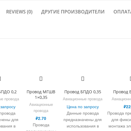
REVIEWS (0)
ДРУГИЕ ПРОИЗВОДИТЕЛИ
ОПЛАТ
БПДО 0,2
Провод МГШВ
Провод БПДО 0,35
Провод 
1×0,35
ые провода
Авиационные провода
Авиационн
Авиационные
 запросу
Цена по запросу
₽
22
провода
провода
Данные провода
Провода пр
₽
2.70
ачены для
предназначены для
для фикс
Провода
ования в
использования в
монтажа эл