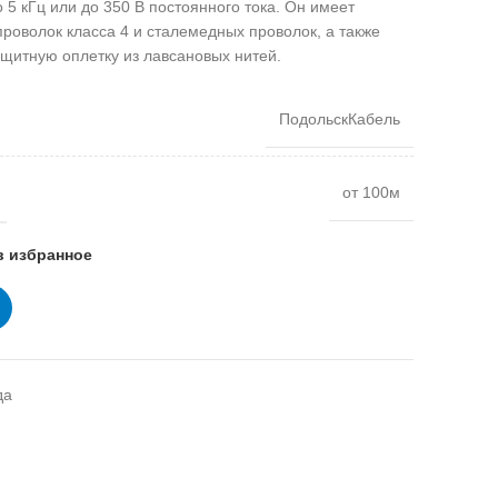
 5 кГц или до 350 В постоянного тока. Он имеет
роволок класса 4 и сталемедных проволок, а также
щитную оплетку из лавсановых нитей.
ПодольскКабель
от 100м
в избранное
да