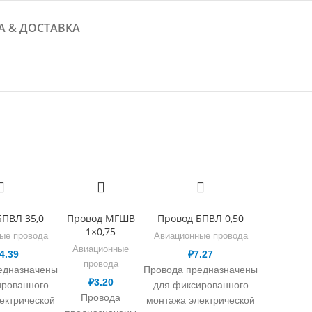
А & ДОСТАВКА
БПВЛ 35,0
Провод МГШВ
Провод БПВЛ 0,50
1×0,75
ые провода
Авиационные провода
Авиационные
4.39
₽
7.27
провода
едназначены
Провода предназначены
₽
3.20
ированного
для фиксированного
Провода
ектрической
монтажа электрической