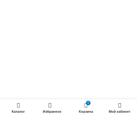
Осветительные кабели
Радиочастотные кабели (РК)
Силовые кабели
ПРОДУКЦИИ
Силовые гибкие кабели
Телефонные кабели
Кабели управления
Установочные и автотракторные кабели
Трубки электроизоляционные
0
Каталог
Избранное
Корзина
Мой кабинет
ООО «Электрокабель»
2025 Создание и
seo продвижение сайтов
- SEOMAX
STUDIO.