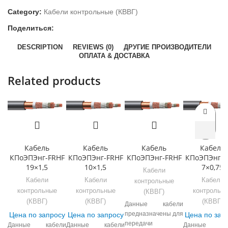
Category:
Кабели контрольные (КВВГ)
Поделиться:
DESCRIPTION
REVIEWS (0)
ДРУГИЕ ПРОИЗВОДИТЕЛИ
ОПЛАТА & ДОСТАВКА
Related products
Кабель
Кабель
Кабель
Кабель
КПоЭПЭнг-FRHF
КПоЭПЭнг-FRHF
КПоЭПЭнг-FRHF
КПоЭПЭнг-F
19×1,5
10×1,5
7×0,75
Кабели
Кабели
Кабели
Кабели
контрольные
контрольные
контрольные
контрольн
(КВВГ)
(КВВГ)
(КВВГ)
(КВВГ)
Данные кабели
предназначены для
Цена по запросу
Цена по запросу
Цена по зап
передачи
Данные кабели
Данные кабели
Данные ка