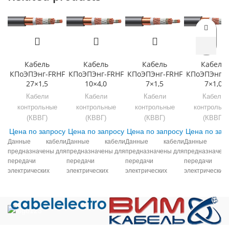
Кабель
Кабель
Кабель
Кабель
КПоЭПЭнг-FRHF
КПоЭПЭнг-FRHF
КПоЭПЭнг-FRHF
КПоЭПЭнг-F
27×1,5
10×4,0
7×1,5
7×1,0
Кабели
Кабели
Кабели
Кабели
контрольные
контрольные
контрольные
контрольн
(КВВГ)
(КВВГ)
(КВВГ)
(КВВГ)
Цена по запросу
Цена по запросу
Цена по запросу
Цена по зап
Данные кабели
Данные кабели
Данные кабели
Данные ка
предназначены для
предназначены для
предназначены для
предназначены
передачи
передачи
передачи
передачи
электрических
электрических
электрических
электрических
сигналов и
сигналов и
сигналов и
сигнало
распределения
распределения
распределения
распределени
электроэнергии в
электроэнергии в
электроэнергии в
электроэнерг
стационарных
стационарных
стационарных
стационарных
электротехнических
электротехнических
электротехнических
электротехнич
установках при
установках при
установках при
установках