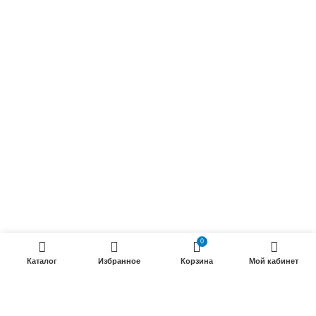
Обмоточные кабели
Осветительные кабели
Радиочастотные кабели (РК)
Силовые кабели
ПРОДУКЦИИ
Силовые гибкие кабели
Телефонные кабели
Кабели управления
Установочные и автотракторные кабели
Трубки электроизоляционные
0
Каталог
Избранное
Корзина
Мой кабинет
ООО «Электрокабель»
2025 Создание и
seo продвижение сайтов
- SEOMAX
STUDIO.