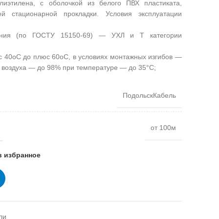
лиэтилена, с оболочкой из белого ПВХ пластиката,
ей стационарной прокладки. Условия эксплуатации
нения (по ГОСТУ 15150-69) — УХЛ и Т категории
 40оС до плюс 60оС, в условиях монтажных изгибов —
 воздуха — до 98% при температуре — до 35°С;
ПодольскКабель
от 100м
в избранное
ли