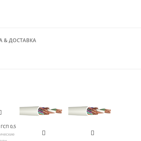
А & ДОСТАВКА
 ГСП 0,5
ические
бели