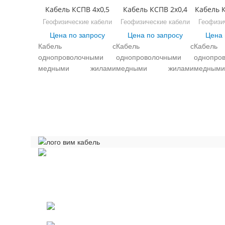
Кабель КСПВ 4х0,5
Кабель КСПВ 2х0,4
Кабель 
Геофизические кабели
Геофизические кабели
Геофизи
Цена по запросу
Цена по запросу
Цена 
Кабель с
Кабель с
Каб
однопроволочными
однопроволочными
однопро
медными жилами
медными жилами
медны
диаметром 0.40, 0.50,
диаметром 0.40, 0.50,
диаметро
0.64, 0.80 мм, с
0.64, 0.80 мм, с
0.64, 
изоляцией из
изоляцией из
изол
композиции
композиции
компози
полиэтилена, с
полиэтилена, с
полиэ
оболочкой из белого
оболочкой из белого
оболочк
ПВХ пластиката,
ПВХ пластиката,
ПВХ п
предназначен для
предназначен для
предна
внутренней
внутренней
внутренн
Общество с ограниченной ответственностью «Электрок
стационарной
стационарной
стацион
ИНН 5029170357
прокладки. Условия
прокладки. Условия
проклад
эксплуатации кабелея
эксплуатации кабелея
эксплуа
141021 г.Мытищи Московской области
КСПВ: Вид
КСПВ: Вид
КСП
климатического
климатического
климатич