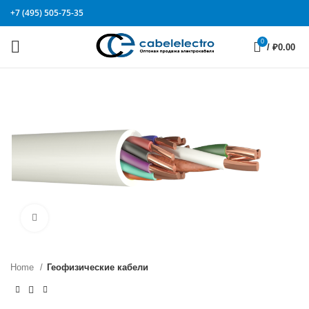
+7 (495) 505-75-35
0
/
₽
0.00
Click to enlarge
Home
Геофизические кабели