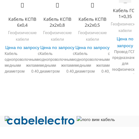
Кабель ГСП
1×0,35
Кабель КСПВ
Кабель КСПВ
Кабель КСПВ
Геофизически
6х0,4
2х2х0,8
2х2х0,5
кабели
Геофизические
Геофизические
Геофизические
Цена по
кабели
кабели
кабели
запросу
Цена по запросу
Цена по запросу
Цена по запросу
Провод ГСП
Кабель с
Кабель с
Кабель с
предназначен
однопроволочными
однопроволочными
однопроволочными
для
медными жилами
медными жилами
медными жилами
геофизических
диаметром 0.40,
диаметром 0.40,
диаметром 0.40,
исследований н
0.50, 0.64, 0.80 мм,
0.50, 0.64, 0.80 мм,
0.50, 0.64, 0.80 мм,
поверхности
с изоляцией из
с изоляцией из
с изоляцией из
земли в полевы
композиции
композиции
композиции
условиях.
полиэтилена, с
полиэтилена, с
полиэтилена, с
Конструкция
оболочкой из
оболочкой из
оболочкой из
провода ГСП
белого ПВХ
белого ПВХ
белого ПВХ
включает: -
пластиката,
пластиката,
пластиката,
Токопроводящу
предназначен для
предназначен для
предназначен для
жилу, состоящу
внутренней
внутренней
внутренней
из 4 медных
стационарной
стационарной
стационарной
Общество с ограниченной ответственностью «Электрокабель»
проволок марки
прокладки. Условия
прокладки. Условия
прокладки. Условия