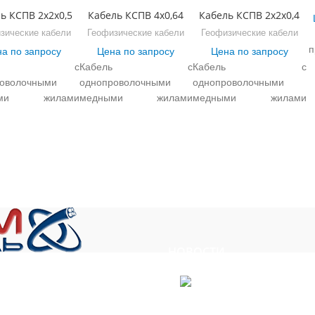
ь КСПВ 2х2х0,5
Кабель КСПВ 4х0,64
Кабель КСПВ 2х2х0,4
зические кабели
Геофизические кабели
Геофизические кабели
п
а по запросу
Цена по запросу
Цена по запросу
бель с
Кабель с
Кабель с
оволочными
однопроволочными
однопроволочными
п
ыми жилами
медными жилами
медными жилами
ром 0.40, 0.50,
диаметром 0.40, 0.50,
диаметром 0.40, 0.50,
, 0.80 мм, с
0.64, 0.80 мм, с
0.64, 0.80 мм, с
ляцией из
изоляцией из
изоляцией из
иции
композиции
композиции
этилена, с
полиэтилена, с
полиэтилена, с
чкой из белого
оболочкой из белого
оболочкой из белого
пластиката,
ПВХ пластиката,
ПВХ пластиката,
назначен для
предназначен для
предназначен для
нней
внутренней
внутренней
НОВОСТИ
нарной
стационарной
стационарной
абель»
адки. Условия
прокладки. Условия
прокладки. Условия
атации кабелея
эксплуатации кабелея
эксплуатации кабелея
ПВ: Вид
КСПВ: Вид
КСПВ: Вид
Получен сертификат соответст
, ул. Сукромка, стр.7, оф. 304
ического
климатического
климатического