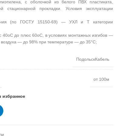
лиэтилена, с оболочкой из белого ПВХ пластиката,
ей стационарной прокладки. Условия эксплуатации
нения (по ГОСТУ 15150-69) — УХЛ и Т категории
 40оС до плюс 60оС, в условиях монтажных изгибов —
 воздуха — до 98% при температуре — до 35°С;
ПодольскКабель
от 100м
в избранное
ли