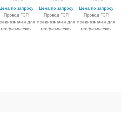
Цена по запросу
Цена по запросу
Цена по запросу
Провод ГСП
Провод ГСП
Провод ГСП
редназначен для
предназначен для
предназначен для
геофизических
геофизических
геофизических
исследований на
исследований на
исследований на
оверхности земли
поверхности земли
поверхности земли
в полевых
в полевых
в полевых
условиях.
условиях.
условиях.
Конструкция
Конструкция
Конструкция
провода ГСП
провода ГСП
провода ГСП
включает: -
включает: -
включает: -
Токопроводящую
Токопроводящую
Токопроводящую
жилу, состоящую
жилу, состоящую
жилу, состоящую
из 4 медных
из 4 медных
из 4 медных
проволок марки
проволок марки
проволок марки
МТ диаметром
МТ диаметром
МТ диаметром
0,27 мм и 3
0,27 мм и 3
0,27 мм и 3
стальных
стальных
стальных
латунированных
латунированных
латунированных
вия на малогабаритные кабели
проволок
проволок
проволок