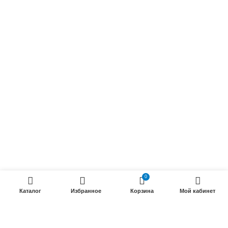
Осветительные кабели
Радиочастотные кабели (РК)
Силовые кабели
ПРОДУКЦИИ
Силовые гибкие кабели
Телефонные кабели
Кабели управления
Установочные и автотракторные кабели
Трубки электроизоляционные
0
ООО «Электрокабель»
2025 Создание и
seo продвижение сайтов
- SEOMAX
Каталог
Избранное
Корзина
Мой кабинет
STUDIO.