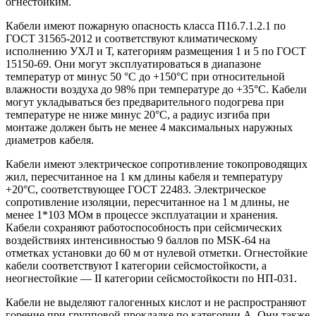
огнестойким.
Кабели имеют пожарную опасность класса П1б.7.1.2.1 по
ГОСТ 31565-2012 и соответствуют климатическому
исполнению УХЛ и Т, категориям размещения 1 и 5 по ГОСТ
15150-69. Они могут эксплуатироваться в диапазоне
температур от минус 50 °C до +150°C при относительной
влажности воздуха до 98% при температуре до +35°C. Кабели
могут укладываться без предварительного подогрева при
температуре не ниже минус 20°C, а радиус изгиба при
монтаже должен быть не менее 4 максимальных наружных
диаметров кабеля.
Кабели имеют электрическое сопротивление токопроводящих
жил, пересчитанное на 1 км длины кабеля и температуру
+20°C, соответствующее ГОСТ 22483. Электрическое
сопротивление изоляции, пересчитанное на 1 м длины, не
менее 1*103 МОм в процессе эксплуатации и хранения.
Кабели сохраняют работоспособность при сейсмических
воздействиях интенсивностью 9 баллов по MSK-64 на
отметках установки до 60 м от нулевой отметки. Огнестойкие
кабели соответствуют I категории сейсмостойкости, а
неогнестойкие — II категории сейсмостойкости по НП-031.
Кабели не выделяют галогенных кислот и не распространяют
горение при групповой прокладке по категории А. Они также