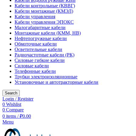
Кабели водопогружные КВВ
Кабели контрольные (КВВГ)
Кабели монтажные (КМЭЛ)
Кабели управления
Кабели управления ЭПОКС
Малогабаритные кабели
Монтажные кабели (КММ, НВ)
Нефтепогружные кабели
Обмоточные кабели
Осветительные кабели
Радиочастотные кабели (РК)
Силовые гибкие кабели
Силовые кабели
Телефонные кабели
Трубки электроизоляционные
Установочные и автотракторные кабели
Search
Login / Register
0
Wishlist
0
Compare
0
items
/
₽
0.00
Menu