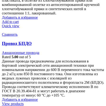
пластиката, в оплетке из хлопчатобумажной пряжи или
комбинированной оплетке из антисептированной крученой
хлопчатобумажной пряжи и синтетических нитей в
соотношении 1:1, лакированный.
Добавить в избранное
Add to cart
Quick view
Сравнить
Провод БПДО
Авиационные провода
Rated
5.00
out of 5
Данные провода предназначены для использования в
бортовой электрической сети авиационной техники при
номинальном напряжении до 600 В переменного тока частоты
до 2 кГц или 850 В постоянного тока. Они изготовлены из
медных луженых проволок с изоляцией из
радиационносшитого полиэтилена и фторопласта 2М (БПДО).
Провода соответствуют климатическому исполнению В по
ГОСТ В 20.39.404-81 и могут работать в диапазоне
температур от минус 60 °C до +105 °C.
Добавить в избранное
View products