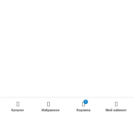
Осветительные кабели
Радиочастотные кабели (РК)
Силовые кабели
ПРОДУКЦИИ
Силовые гибкие кабели
Телефонные кабели
Кабели управления
Установочные и автотракторные кабели
Трубки электроизоляционные
0
Каталог
Избранное
Корзина
Мой кабинет
ООО «Электрокабель»
2025 Создание и
seo продвижение сайтов
- SEOMAX
STUDIO.