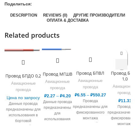
Поделиться:
DESCRIPTION
REVIEWS (0)
ДРУГИЕ ПРОИЗВОДИТЕЛИ
ОПЛАТА & ДОСТАВКА
Related products
Провод БПВЛ
Провод БП
Провод МГШВ
Провод БПДО 0,2
1,0
Авиационные
Авиационные
Авиационные
Авиационны
провода
провода
провода
провода
₽
6.55
–
₽
550.27
₽
2.27
–
₽
4.20
Цена по запросу
₽
11.31
Провода
Данные провода
Данные провода
предназначены для
Провода
предназначены
предназначены для
фиксированного
предназначены
для
использования в
монтажа
фиксированн
использования
бортовой
электрической сети,
монтажа
при переменном
электрической сети
в т.ч. авиационной
электрической с
напряжении до
авиационной техники