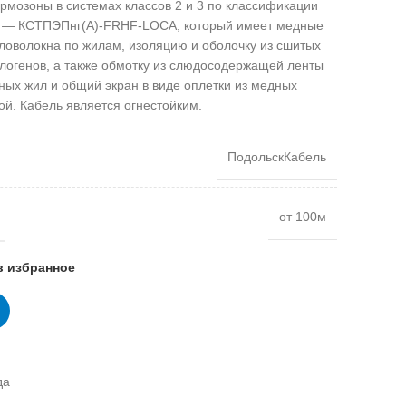
ермозоны в системах классов 2 и 3 по классификации
ей — КСТПЭПнг(А)-FRHF-LOCA, который имеет медные
кловолокна по жилам, изоляцию и оболочку из сшитых
логенов, а также обмотку из слюдосодержащей ленты
ных жил и общий экран в виде оплетки из медных
й. Кабель является огнестойким.
ПодольскКабель
от 100м
в избранное
да