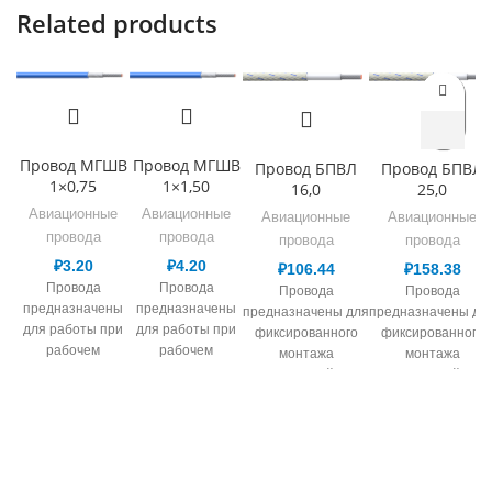
Related products
Провод МГШВ
Провод МГШВ
Провод БПВЛ
Провод БПВЛ
1×0,75
1×1,50
16,0
25,0
Авиационные
Авиационные
Авиационные
Авиационные
провода
провода
провода
провода
₽
3.20
₽
4.20
₽
106.44
₽
158.38
Провода
Провода
Провода
Провода
предназначены
предназначены
предназначены для
предназначены дл
для работы при
для работы при
фиксированного
фиксированного
рабочем
рабочем
монтажа
монтажа
переменном
переменном
электрической сети,
электрической сети
напряжении до
напряжении до
в т.ч. авиационной
в т.ч. авиационной
380 В для
380 В для
техники и работы
техники и работы
сечений 0,08-0,14
сечений 0,08-0,14
при номинальном
при номинальном
мм.кв и 1000 В
мм.кв и 1000 В
напряжении до 250
напряжении до 25
для сечений 0,2-
для сечений 0,2-
В переменного тока
В переменного ток