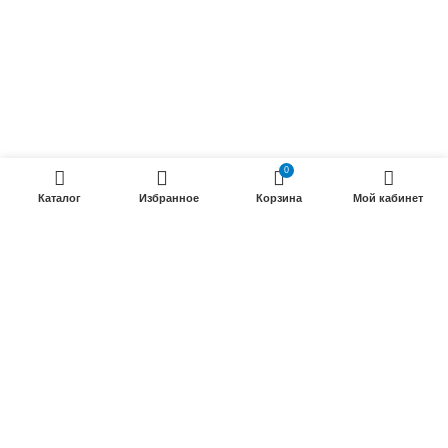
Силовые кабели
ПРОДУКЦИИ
Силовые гибкие кабели
Телефонные кабели
0
Кабели управления
Каталог
Избранное
Корзина
Мой кабинет
Установочные и автотракторные кабели
Трубки электроизоляционные
ООО «Электрокабель»
2025 Создание и
seo продвижение сайтов
- SEOMAX
STUDIO.