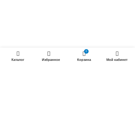
Силовые кабели
ПРОДУКЦИИ
Силовые гибкие кабели
Телефонные кабели
0
Кабели управления
Каталог
Избранное
Корзина
Мой кабинет
Установочные и автотракторные кабели
Трубки электроизоляционные
ООО «Электрокабель»
2025 Создание и
seo продвижение сайтов
- SEOMAX
STUDIO.