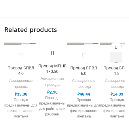
Related products
Провод МГШВ
Провод БПВЛ
Провод БПВЛ
Провод БПВ
1×0,50
4,0
6,0
1,5
Авиационные
Авиационные
Авиационные
Авиационные
провода
провода
провода
провода
₽
2.90
₽
33.30
₽
46.44
₽
14.39
Провода
Провода
Провода
Провода
предназначены
предназначены для
предназначены для
предназначены 
для работы при
фиксированного
фиксированного
фиксированног
рабочем
монтажа
монтажа
монтажа
переменном
электрической сети,
электрической сети,
электрической се
напряжении до
в т.ч. авиационной
в т.ч. авиационной
в т.ч. авиационн