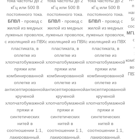
тока частоты до 2
тока частоты до 2
тока частоты до 2
по
кГц или 500 В
кГц или 500 В
кГц или 500 В
напр
постоянного тока.
постоянного тока.
постоянного тока.
500
БПВЛ
- провод с
БПВЛ
- провод с
БПВЛ
- провод с
соотв
жилой из медных
жилой из медных
жилой из медных
МГШ
луженых проволок,
луженых проволок,
луженых проволок,
с 
с изоляцией из ПВХ
с изоляцией из ПВХ
с изоляцией из ПВХ
лу
пластиката, в
пластиката, в
пластиката, в
жи
оплетке из
оплетке из
оплетке из
комби
хлопчатобумажной
хлопчатобумажной
хлопчатобумажной
воло
пряжи или
пряжи или
пряжи или
ПВХ 
комбинированной
комбинированной
комбинированной
г
оплетке из
оплетке из
оплетке из
антисептированной
антисептированной
антисептированной
крученой
крученой
крученой
хлопчатобумажной
хлопчатобумажной
хлопчатобумажной
пряжи и
пряжи и
пряжи и
синтетических
синтетических
синтетических
нитей в
нитей в
нитей в
соотношении 1:1,
соотношении 1:1,
соотношении 1:1,
лакированный.
лакированный.
лакированный.