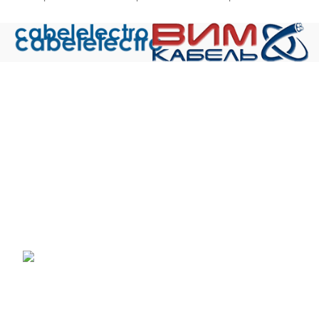
Общество с ограниченной ответственностью «Электрокабель»
ИНН 5029170357
141021 г.Мытищи Московской области, ул. Сукромка,
стр.7, оф. 304
Телефон: +7 (495) 532-42-82
Email: mail@cabelelectro.ru
НОВОСТИ
Получен сертификат соответствия на малогабаритные кабели
07.06.2023
No Comments