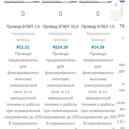
Про
Провод БПВЛ 1,0
Провод БПВЛ 35,0
Провод БПВЛ 1,5
Авиационные
Авиационные
Авиационные
Ави
провода
провода
провода
п
₽
11.31
₽
224.39
₽
14.39
Провода
Провода
Провода
П
предназначены
предназначены
предназначены
пред
для
для
для
для 
фиксированного
фиксированного
фиксированного
р
монтажа
монтажа
монтажа
пер
электрической
электрической
электрической
напр
сети, в т.ч.
сети, в т.ч.
сети, в т.ч.
38
авиационной
авиационной
авиационной
сечени
техники и работы
техники и работы
техники и работы
мм.к
при номинальном
при номинальном
при номинальном
для с
напряжении до 250
напряжении до 250
напряжении до 250
1,5 мм
В переменного
В переменного
В переменного
до 1