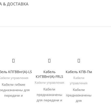
А & ДОСТАВКА
бель КПГВВнг(А)-LS
Кабель
Кабель КПВ-Пм
КУГВВнг(А)-FRLS
Кабели управления
Кабели
Кабели управления
управления
Кабели гибкие
Кабели
Кабели
редназначены для
предназначены
предназначены
передачи и
для передачи и
для
распределения
распределения
фиксированного
электроэнергии в
электрической