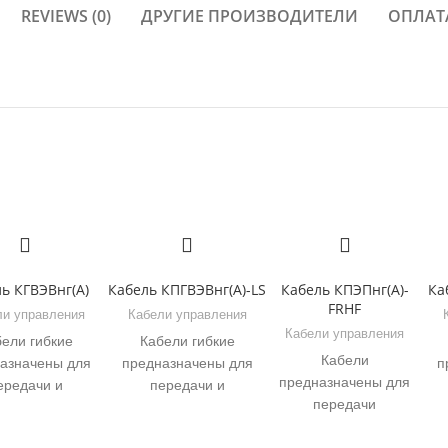
REVIEWS (0)
ДРУГИЕ ПРОИЗВОДИТЕЛИ
ОПЛАТ
ь КГВЭВнг(А)
Кабель КПГВЭВнг(А)-LS
Кабель КПЭПнг(А)-
Ка
FRHF
ли управления
Кабели управления
Кабели управления
ели гибкие
Кабели гибкие
Кабели
азначены для
предназначены для
п
предназначены для
ередачи и
передачи и
передачи
пределения
распределения
электрических
троэнергии в
электроэнергии в
сигналов и