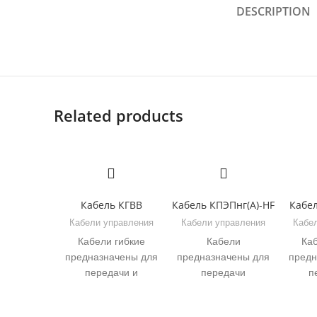
DESCRIPTION
Related products
Кабель КГВВ
Кабель КПЭПнг(А)-HF
Кабел
Кабели управления
Кабели управления
Кабе
Кабели гибкие
Кабели
Каб
предназначены для
предназначены для
предн
передачи и
передачи
п
распределения
электрических
рас
электроэнергии в
сигналов и
элек