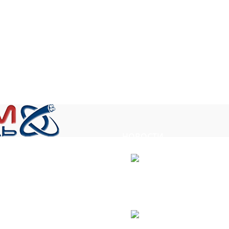
 цепях и цепях
силовых цепях и цепях
сил
распределения
я и управления
контроля и управления
кон
электрической энергии
 станках и
на станках и
в цепях управления,
анизмах при
механизмах при
сигнализации, связи,
нии 0,66 и 1 кВ
напряжении 0,66 и 1 кВ
нап
межприборных
менного тока
переменного тока
соединений при
ой до 60Гц или
частотой до 60Гц или
ча
номинальном
остоянном
постоянном
напряжении 250 В
ении до 1000 В
напряжении до 1000 В
на
переменного тока
В соответствии,
и 1500 В соответствии,
и 1
частотой до 200 кГц
еняемые при
применяемые при
или при напряжении
тационарной
нестационарной
350 В постоянного
НОВОСТИ
рокладке.
прокладке.
абель»
тока соответственно.
, ул. Сукромка, стр.7, оф. 304
Получен сертификат соответст
07.06.2023
No Comments