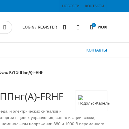
НОВОСТИ
КОНТАКТЫ
0
LOGIN / REGISTER
₽
0.00
КОНТАКТЫ
бель КУГЭППнг(А)-FRHF
ППнг(А)-FRHF
едачи электрических сигналов и
нергии в цепях управления, сигнализации, связи,
 номинальном напряжении 380 и 1000 В переменного