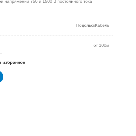
при напряжении 750 и 1500 В постоянного тока
ПодольскКабель
от 100м
в избранное