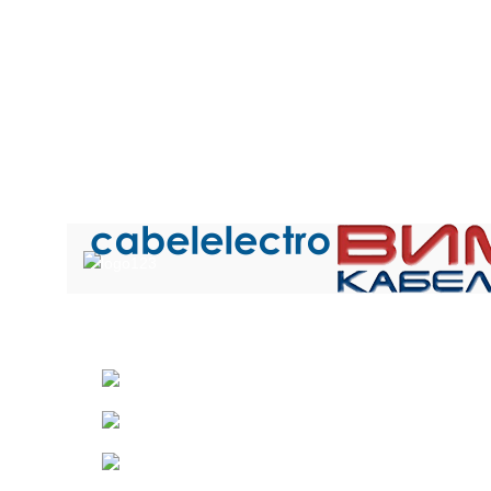
силовых цепях и цепях
распределения
силовых
контроля и управления
электрической энергии
контрол
на станках и
в цепях управления,
на
механизмах при
сигнализации, связи,
мех
напряжении 0,66 и 1 кВ
межприборных
напряже
переменного тока
соединений при
пере
частотой до 60Гц или
номинальном
частот
постоянном
напряжении 250 В
п
напряжении до 1000 В и
переменного тока
напряж
1500 В соответственно,
частотой до 200 кГц
и 1500 
применяемые при
или при напряжении
прим
нестационарной
350 В постоянного
нес
прокладке.
тока соответственно.
п
Общество с ограниченной ответственностью «Электрок
ИНН 5029170357
141021 г.Мытищи Московской области
Телефон: +7 (495) 532-42-82
Email: mail@cabelelectro.ru