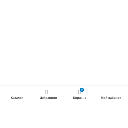
Осветительные кабели
Радиочастотные кабели (РК)
Силовые кабели
ПРОДУКЦИИ
Силовые гибкие кабели
Телефонные кабели
Кабели управления
Установочные и автотракторные кабели
0
Трубки электроизоляционные
Каталог
Избранное
Корзина
Мой кабинет
ООО «Электрокабель»
2025 Создание и
seo продвижение сайтов
- SEOMAX
STUDIO.