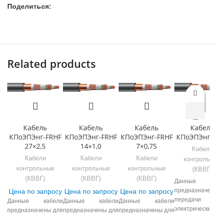
Поделиться:
Related products
Кабель
Кабель
Кабель
Кабель
КПоЭПЭнг-FRHF
КПоЭПЭнг-FRHF
КПоЭПЭнг-FRHF
КПоЭПЭнг-F
27×2,5
14×1,0
7×0,75
Кабели
Кабели
Кабели
Кабели
контрольн
контрольные
контрольные
контрольные
(КВВГ)
(КВВГ)
(КВВГ)
(КВВГ)
Данные ка
предназначены
Цена по запросу
Цена по запросу
Цена по запросу
передачи
Данные кабели
Данные кабели
Данные кабели
электрических
предназначены для
предназначены для
предназначены для