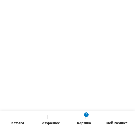
Обмоточные кабели
Осветительные кабели
Радиочастотные кабели (РК)
Силовые кабели
ПРОДУКЦИИ
Силовые гибкие кабели
Телефонные кабели
Кабели управления
Установочные и автотракторные кабели
Трубки электроизоляционные
0
ООО «Электрокабель»
2025 Создание и
seo продвижение сайтов
- SEOMAX
Каталог
Избранное
Корзина
Мой кабинет
STUDIO.