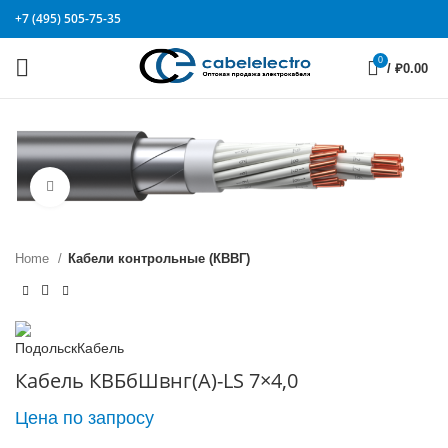
+7 (495) 505-75-35
0
/
₽
0.00
Click to enlarge
Home
Кабели контрольные (КВВГ)
Кабель КВБбШвнг(А)-LS 7×4,0
Цена по запросу