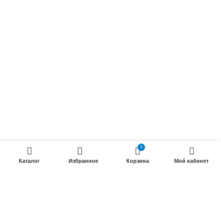
Осветительные кабели
Радиочастотные кабели (РК)
Силовые кабели
ПРОДУКЦИИ
Силовые гибкие кабели
Телефонные кабели
Кабели управления
Установочные и автотракторные кабели
0
Трубки электроизоляционные
Каталог
Избранное
Корзина
Мой кабинет
ООО «Электрокабель»
2025 Создание и
seo продвижение сайтов
- SEOMAX
STUDIO.