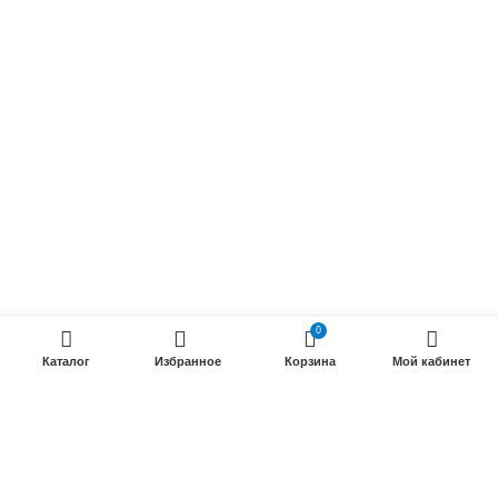
Осветительные кабели
Радиочастотные кабели (РК)
Силовые кабели
ПРОДУКЦИИ
Силовые гибкие кабели
Телефонные кабели
Кабели управления
Установочные и автотракторные кабели
0
Трубки электроизоляционные
Каталог
Избранное
Корзина
Мой кабинет
ООО «Электрокабель»
2025 Создание и
seo продвижение сайтов
- SEOMAX
STUDIO.