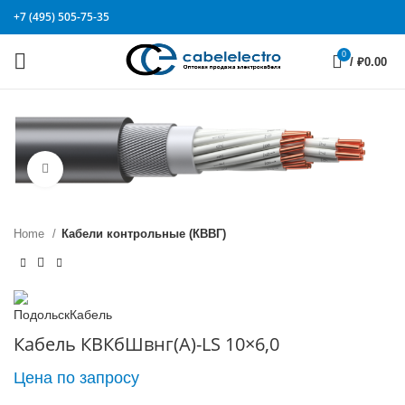
+7 (495) 505-75-35
0
/
₽
0.00
Click to enlarge
Home
Кабели контрольные (КВВГ)
Кабель КВКбШвнг(А)-LS 10×6,0
Цена по запросу