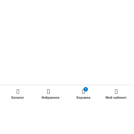
Осветительные кабели
Радиочастотные кабели (РК)
Силовые кабели
ПРОДУКЦИИ
Силовые гибкие кабели
Телефонные кабели
Кабели управления
Установочные и автотракторные кабели
0
Трубки электроизоляционные
Каталог
Избранное
Корзина
Мой кабинет
ООО «Электрокабель»
2025 Создание и
seo продвижение сайтов
- SEOMAX
STUDIO.