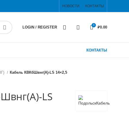
НОВОСТИ
КОНТАКТЫ
0
LOGIN / REGISTER
₽
0.00
КОНТАКТЫ
ВГ)
Кабель КВКбШвнг(А)-LS 14×2,5
Швнг(А)-LS