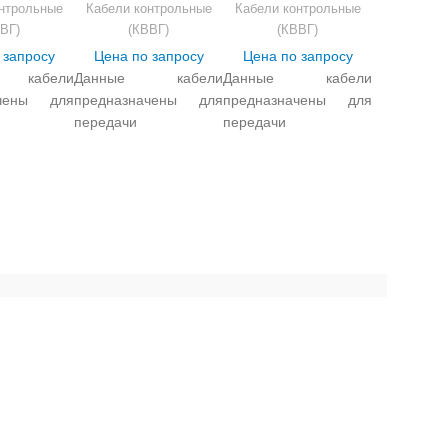
нтрольные
Кабели контрольные
Кабели контрольные
ВГ)
(КВВГ)
(КВВГ)
 запросу
Цена по запросу
Цена по запросу
 кабели
Данные кабели
Данные кабели
ачены для
предназначены для
предназначены для
передачи
передачи
ких
электрических
электрических
лов и
сигналов и
сигналов и
ения
распределения
распределения
нергии в
электроэнергии в
электроэнергии в
ных
стационарных
стационарных
нических
электротехнических
электротехнических
ках при
установках при
установках при
ом
переменном
переменном
и до 0,66
напряжении до 0,66
напряжении до 0,66
й до 100 Гц
кВ частотой до 100 Гц
кВ частотой до 100 Гц
оянном
и постоянном
и постоянном
и до 1000
напряжении до 1000
напряжении до 1000
вия на малогабаритные кабели
ловиях
В в условиях
В в условиях
ы АС и в
гермозоны АС и в
гермозоны АС и в