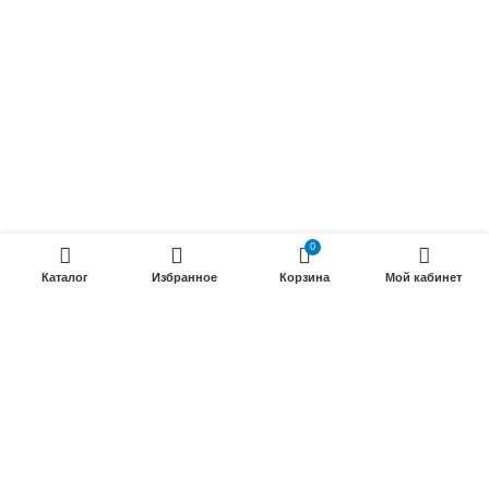
Радиочастотные кабели (РК)
Силовые кабели
ПРОДУКЦИИ
Силовые гибкие кабели
Телефонные кабели
Кабели управления
0
Установочные и автотракторные кабели
Каталог
Избранное
Корзина
Мой кабинет
Трубки электроизоляционные
ООО «Электрокабель»
2025 Создание и
seo продвижение сайтов
- SEOMAX
STUDIO.