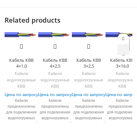
Related products
Кабель КВВ
Кабель КВВ
Кабель КВВ
Кабель КВВ
4×1,0
4×2,5
3×2,5
3×16,0
Кабели
Кабели
Кабели
Кабели
водопогружные
водопогружные
водопогружные
водопогружные
КВВ
КВВ
КВВ
КВВ
Цена по запросу
Цена по запросу
Цена по запросу
Цена по запрос
Кабели
Кабели
Кабели
Кабели
предназначены
предназначены
предназначены
предназначены
для подключения
для подключения
для подключения
для подключени
водопогружных
водопогружных
водопогружных
водопогружных
электродвигателей
электродвигателей
электродвигателей
электродвигател
к электрическим
к электрическим
к электрическим
к электрическим
сетям в
сетям в
сетям в
сетям в