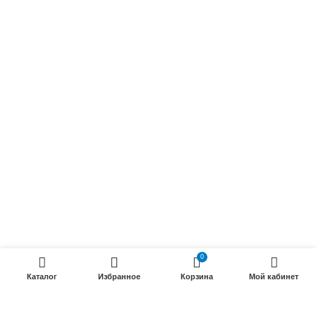
Осветительные кабели
Радиочастотные кабели (РК)
Силовые кабели
ПРОДУКЦИИ
Силовые гибкие кабели
Телефонные кабели
Кабели управления
Установочные и автотракторные кабели
Трубки электроизоляционные
ООО «Электрокабель»
2025 Создание и
seo продвижение сайтов
- SEOMAX
0
STUDIO.
Каталог
Избранное
Корзина
Мой кабинет