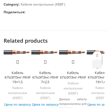
Category:
Кабели контрольные (КВВГ)
Поделиться:
Related products
Кабель
Кабель
Кабель
Кабель
КПоЭПЭнг-FRHF
КПоЭПЭнг-FRHF
КПоЭПЭнг-FRHF
КПоЭПЭнг-F
19×1,5
7×2,5
19×1,0
Кабели
Кабели
Кабели
Кабели
контрольные
контрольные
контрольные
контрольн
(КВВГ)
(КВВГ)
(КВВГ)
(КВВГ)
Данные кабели
предназначены для
Цена по запросу
Цена по запросу
Цена по зап