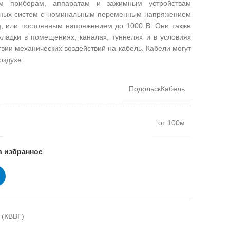
им приборам, аппаратам и зажимным устройствам
льных систем с номинальным переменным напряжением
ц, или постоянным напряжением до 1000 В. Они также
кладки в помещениях, каналах, туннелях и в условиях
твии механических воздействий на кабель. Кабели могут
оздухе.
ПодольскКабель
от 100м
в избранное
 (КВВГ)