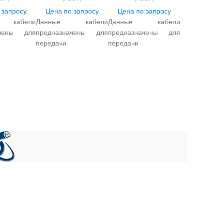
 запросу
Цена по запросу
Цена по запросу
 кабели
Данные кабели
Данные кабели
ачены для
предназначены для
предназначены для
передачи
передачи
ких
электрических
электрических
лов и
сигналов и
сигналов и
ения
распределения
распределения
нергии в
электроэнергии в
электроэнергии в
ных
стационарных
стационарных
нических
электротехнических
электротехнических
ках при
установках при
установках при
ом
переменном
переменном
и до 0,66
напряжении до 0,66
напряжении до 0,66
й до 100 Гц
кВ частотой до 100 Гц
кВ частотой до 100 Гц
оянном
и постоянном
и постоянном
и до 1000
напряжении до 1000
напряжении до 1000
ловиях
В в условиях
В в условиях
ы АС и в
гермозоны АС и в
гермозоны АС и в
вия на малогабаритные кабели
АС классов
системах АС классов
системах АС классов
3 по
2 и 3 по
2 и 3 по