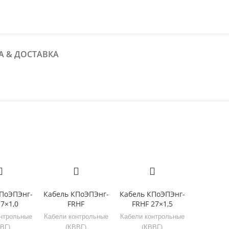
А & ДОСТАВКА
ПоЭПЭнг-
Кабель КПоЭПЭнг-
Кабель КПоЭПЭнг-
7×1,0
FRHF
FRHF 27×1,5
нтрольные
Кабели контрольные
Кабели контрольные
ВГ)
(КВВГ)
(КВВГ)