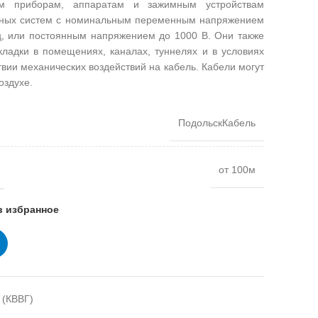
им приборам, аппаратам и зажимным устройствам
льных систем с номинальным переменным напряжением
ц, или постоянным напряжением до 1000 В. Они также
кладки в помещениях, каналах, туннелях и в условиях
твии механических воздействий на кабель. Кабели могут
оздухе.
ПодольскКабель
от 100м
в избранное
 (КВВГ)