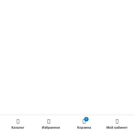
Обмоточные кабели
Осветительные кабели
Радиочастотные кабели (РК)
Силовые кабели
ПРОДУКЦИИ
Силовые гибкие кабели
Телефонные кабели
Кабели управления
Установочные и автотракторные кабели
Трубки электроизоляционные
0
ООО «Электрокабель»
2025 Создание и
seo продвижение сайтов
- SEOMAX
Каталог
Избранное
Корзина
Мой кабинет
STUDIO.