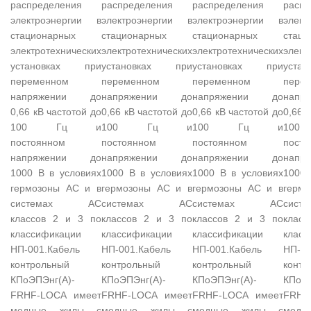
распределения
распределения
распределения
распр
электроэнергии в
электроэнергии в
электроэнергии в
элек
стационарных
стационарных
стационарных
стаци
электротехнических
электротехнических
электротехнических
элект
установках при
установках при
установках при
уста
переменном
переменном
переменном
пере
напряжении до
напряжении до
напряжении до
нап
0,66 кВ частотой до
0,66 кВ частотой до
0,66 кВ частотой до
0,66 
100 Гц и
100 Гц и
100 Гц и
10
постоянном
постоянном
постоянном
посто
напряжении до
напряжении до
напряжении до
нап
1000 В в условиях
1000 В в условиях
1000 В в условиях
1000 
гермозоны АС и в
гермозоны АС и в
гермозоны АС и в
герм
системах АС
системах АС
системах АС
сис
классов 2 и 3 по
классов 2 и 3 по
классов 2 и 3 по
клас
классификации
классификации
классификации
класс
НП-001.Кабель
НП-001.Кабель
НП-001.Кабель
НП-00
контрольный
контрольный
контрольный
контр
КПоЭПЭнг(А)-
КПоЭПЭнг(А)-
КПоЭПЭнг(А)-
КПоЭП
FRHF-LOCA имеет
FRHF-LOCA имеет
FRHF-LOCA имеет
FRHF
медные жилы с
медные жилы с
медные жилы с
мед