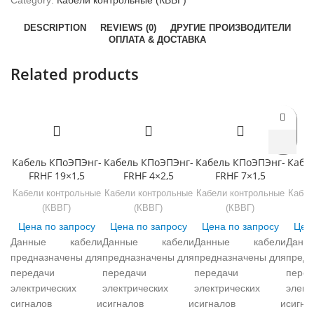
Category:
Кабели контрольные (КВВГ)
DESCRIPTION
REVIEWS (0)
ДРУГИЕ ПРОИЗВОДИТЕЛИ
ОПЛАТА & ДОСТАВКА
Related products
Кабель КПоЭПЭнг-
Кабель КПоЭПЭнг-
Кабель КПоЭПЭнг-
Кабе
FRHF 19×1,5
FRHF 4×2,5
FRHF 7×1,5
F
Кабели контрольные
Кабели контрольные
Кабели контрольные
Кабел
(КВВГ)
(КВВГ)
(КВВГ)
Цена по запросу
Цена по запросу
Цена по запросу
Цена
Данные кабели
Данные кабели
Данные кабели
Дан
предназначены для
предназначены для
предназначены для
предн
передачи
передачи
передачи
перед
электрических
электрических
электрических
элект
сигналов и
сигналов и
сигналов и
сиг