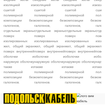
изоляцией из
изоляцией из
изоляцией из
изо
сшитой
сшитой
сшитой
сшито
полимерной
полимерной
полимерной
поли
композиции без
композиции без
композиции без
комп
галогенов,
галогенов,
галогенов,
галог
отдельные экраны
отдельные экраны
отдельные экраны
отде
поверх
поверх
поверх
повер
изолированных
изолированных
изолированных
изоли
жил, общий экран
жил, общий экран
жил, общий экран
жил,
поверх внутренней
поверх внутренней
поверх внутренней
повер
оболочки и
оболочки и
оболочки и
обо
наружную оболочку
наружную оболочку
наружную оболочку
наруж
также из
также из
также из
та
полимерной
полимерной
полимерной
поли
композиции без
композиции без
композиции без
комп
галогенов.
галогенов.
галогенов.
галог