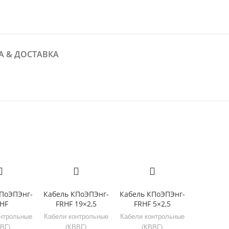
А & ДОСТАВКА
ПоЭПЭнг-
Кабель КПоЭПЭнг-
Кабель КПоЭПЭнг-
HF
FRHF 19×2,5
FRHF 5×2,5
нтрольные
Кабели контрольные
Кабели контрольные
ВГ)
(КВВГ)
(КВВГ)