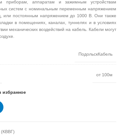
им приборам, аппаратам и зажимным устройствам
льных систем с номинальным переменным напряжением
ц, или постоянным напряжением до 1000 В. Они также
кладки в помещениях, каналах, туннелях и в условиях
твии механических воздействий на кабель. Кабели могут
оздухе.
ПодольскКабель
от 100м
в избранное
 (КВВГ)