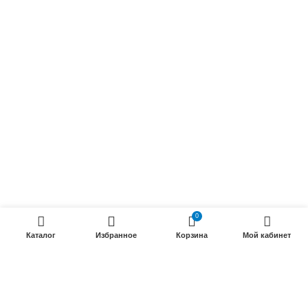
Осветительные кабели
Радиочастотные кабели (РК)
Силовые кабели
ПРОДУКЦИИ
Силовые гибкие кабели
Телефонные кабели
Кабели управления
Установочные и автотракторные кабели
0
Трубки электроизоляционные
Каталог
Избранное
Корзина
Мой кабинет
ООО «Электрокабель»
2025 Создание и
seo продвижение сайтов
- SEOMAX
STUDIO.