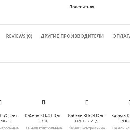
Поделиться:
REVIEWS (0)
ДРУГИЕ ПРОИЗВОДИТЕЛИ
ОПЛАТ
КПоЭПЭнг-
Кабель КПоЭПЭнг-
Кабель КПоЭПЭнг-
Кабель К
 4×2,5
FRHF
FRHF 14×1,5
FRHF 
онтрольные
Кабели контрольные
Кабели контрольные
Кабели ко