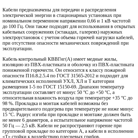
Кабели предназначены для передачи и распределения
электрической энергии в стационарных установках при
номинальном переменном напряжении 0,66 и 1 кВ частотой
до 100 Гц. Они также подходят для использования в открытых
кабельных сооружениях (эстакадах, галереях) наружных
электроустановок с учетом объема горючей нагрузки кабелей,
при отсутствии опасности механических повреждений при
эксплуатации.
Кабель контрольный КВВГнг(А) имеет медные жилы,
изоляцию из ПВХ-пластиката и оболочку из ПВХ-пластиката
пониженной горючести. Он относится к классу пожарной
опасности П1б.8.2.5.4 по ГОСТ 31565-2012 и подходит для
климатических исполнений УХЛ, ХЛ и Т категории
размещения 1-5 по ГОСТ 15150-69. Диапазон температур
эксплуатации составляет от минус 50 °С до +50 °С, а
относительная влажность воздуха при температуре +35 °С до
98 %. Прокладка и монтаж кабелей возможны без
предварительного подогрева при температуре не ниже минус
15 °С. Радиус изгиба при прокладке и монтаже должен быть
не менее 6 диаметров, а испытательное напряжение частотой
50 Гц — 2,5 кВ. Кабели не распространяют горение при
групповой прокладке по категории А, а кабели в исполнении
«Т» стойки к воздействию плесневых грибов.