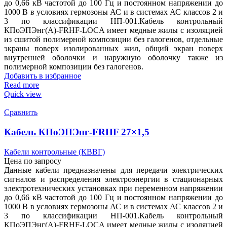
до 0,66 кВ частотой до 100 Гц и постоянном напряжении до
1000 В в условиях гермозоны АС и в системах АС классов 2 и
3 по классификации НП-001.Кабель контрольный
КПоЭПЭнг(А)-FRHF-LOCA имеет медные жилы с изоляцией
из сшитой полимерной композиции без галогенов, отдельные
экраны поверх изолированных жил, общий экран поверх
внутренней оболочки и наружную оболочку также из
полимерной композиции без галогенов.
Добавить в избранное
Read more
Quick view
Сравнить
Кабель КПоЭПЭнг-FRHF 27×1,5
Кабели контрольные (КВВГ)
Цена по запросу
Данные кабели предназначены для передачи электрических
сигналов и распределения электроэнергии в стационарных
электротехнических установках при переменном напряжении
до 0,66 кВ частотой до 100 Гц и постоянном напряжении до
1000 В в условиях гермозоны АС и в системах АС классов 2 и
3 по классификации НП-001.Кабель контрольный
КПоЭПЭнг(А)-FRHF-LOCA имеет медные жилы с изоляцией