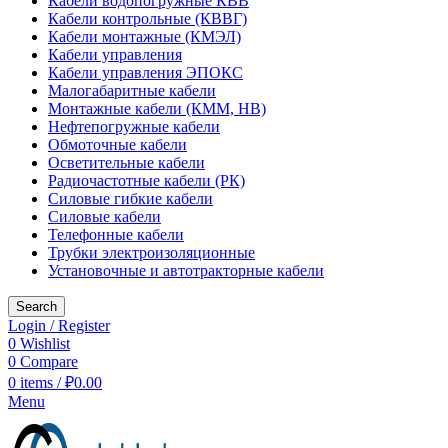
Кабели водопогружные КВВ
Кабели контрольные (КВВГ)
Кабели монтажные (КМЭЛ)
Кабели управления
Кабели управления ЭПОКС
Малогабаритные кабели
Монтажные кабели (КММ, НВ)
Нефтепогружные кабели
Обмоточные кабели
Осветительные кабели
Радиочастотные кабели (РК)
Силовые гибкие кабели
Силовые кабели
Телефонные кабели
Трубки электроизоляционные
Установочные и автотракторные кабели
Search
Login / Register
0
Wishlist
0
Compare
0
items
/
₽
0.00
Menu