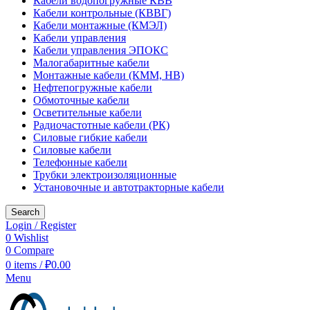
Кабели водопогружные КВВ
Кабели контрольные (КВВГ)
Кабели монтажные (КМЭЛ)
Кабели управления
Кабели управления ЭПОКС
Малогабаритные кабели
Монтажные кабели (КММ, НВ)
Нефтепогружные кабели
Обмоточные кабели
Осветительные кабели
Радиочастотные кабели (РК)
Силовые гибкие кабели
Силовые кабели
Телефонные кабели
Трубки электроизоляционные
Установочные и автотракторные кабели
Search
Login / Register
0
Wishlist
0
Compare
0
items
/
₽
0.00
Menu