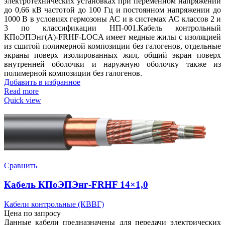
электротехнических установках при переменном напряжении
до 0,66 кВ частотой до 100 Гц и постоянном напряжении до
1000 В в условиях гермозоны АС и в системах АС классов 2 и
3 по классификации НП-001.Кабель контрольный
КПоЭПЭнг(А)-FRHF-LOCA имеет медные жилы с изоляцией
из сшитой полимерной композиции без галогенов, отдельные
экраны поверх изолированных жил, общий экран поверх
внутренней оболочки и наружную оболочку также из
полимерной композиции без галогенов.
Добавить в избранное
Read more
Quick view
Сравнить
Кабель КПоЭПЭнг-FRHF 14×1,0
Кабели контрольные (КВВГ)
Цена по запросу
Данные кабели предназначены для передачи электрических