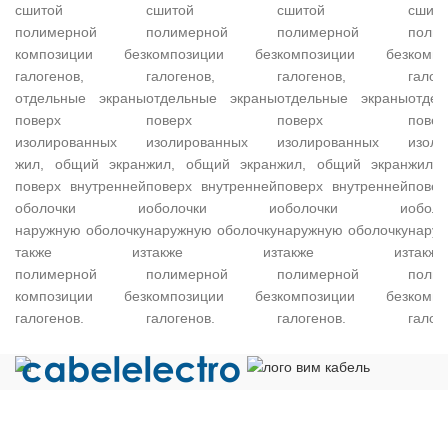
сшитой
сшитой
сшитой
сшито
полимерной
полимерной
полимерной
поли
композиции без
композиции без
композиции без
комп
галогенов,
галогенов,
галогенов,
галог
отдельные экраны
отдельные экраны
отдельные экраны
отде
поверх
поверх
поверх
повер
изолированных
изолированных
изолированных
изоли
жил, общий экран
жил, общий экран
жил, общий экран
жил,
поверх внутренней
поверх внутренней
поверх внутренней
повер
оболочки и
оболочки и
оболочки и
обо
наружную оболочку
наружную оболочку
наружную оболочку
наруж
также из
также из
также из
та
полимерной
полимерной
полимерной
поли
композиции без
композиции без
композиции без
комп
галогенов.
галогенов.
галогенов.
галог
Общество с ограниченной ответственностью «Электрокабель»
ИНН 5029170357