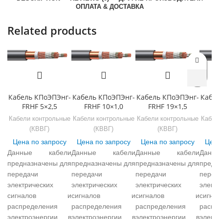
ОПЛАТА & ДОСТАВКА
Related products
Кабель КПоЭПЭнг-
Кабель КПоЭПЭнг-
Кабель КПоЭПЭнг-
Кабе
FRHF 5×2,5
FRHF 10×1,0
FRHF 19×1,5
F
Кабели контрольные
Кабели контрольные
Кабели контрольные
Кабел
(КВВГ)
(КВВГ)
(КВВГ)
Цена по запросу
Цена по запросу
Цена по запросу
Цена
Данные кабели
Данные кабели
Данные кабели
Дан
предназначены для
предназначены для
предназначены для
предн
передачи
передачи
передачи
перед
электрических
электрических
электрических
элект
сигналов и
сигналов и
сигналов и
сиг
распределения
распределения
распределения
распр
электроэнергии в
электроэнергии в
электроэнергии в
элек