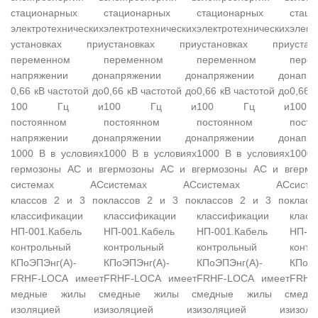
стационарных
стационарных
стационарных
стаци
электротехнических
электротехнических
электротехнических
элект
установках при
установках при
установках при
уста
переменном
переменном
переменном
пере
напряжении до
напряжении до
напряжении до
нап
0,66 кВ частотой до
0,66 кВ частотой до
0,66 кВ частотой до
0,66 
100 Гц и
100 Гц и
100 Гц и
10
постоянном
постоянном
постоянном
посто
напряжении до
напряжении до
напряжении до
нап
1000 В в условиях
1000 В в условиях
1000 В в условиях
1000 
гермозоны АС и в
гермозоны АС и в
гермозоны АС и в
герм
системах АС
системах АС
системах АС
сис
классов 2 и 3 по
классов 2 и 3 по
классов 2 и 3 по
клас
классификации
классификации
классификации
класс
НП-001.Кабель
НП-001.Кабель
НП-001.Кабель
НП-00
контрольный
контрольный
контрольный
контр
КПоЭПЭнг(А)-
КПоЭПЭнг(А)-
КПоЭПЭнг(А)-
КПоЭП
FRHF-LOCA имеет
FRHF-LOCA имеет
FRHF-LOCA имеет
FRHF
медные жилы с
медные жилы с
медные жилы с
мед
изоляцией из
изоляцией из
изоляцией из
изо