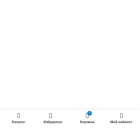
Обмоточные кабели
Осветительные кабели
Радиочастотные кабели (РК)
Силовые кабели
ПРОДУКЦИИ
Силовые гибкие кабели
Телефонные кабели
Кабели управления
Установочные и автотракторные кабели
Трубки электроизоляционные
0
Каталог
Избранное
Корзина
Мой кабинет
ООО «Электрокабель»
2025 Создание и
seo продвижение сайтов
- SEOMAX
STUDIO.